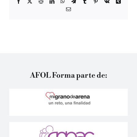
Facebook
Twitter
Reddit
LinkedIn
WhatsApp
Telegram
Tumblr
Pinterest
Vk
Xing
Correo
electrónico
AFOL Forma parte de: