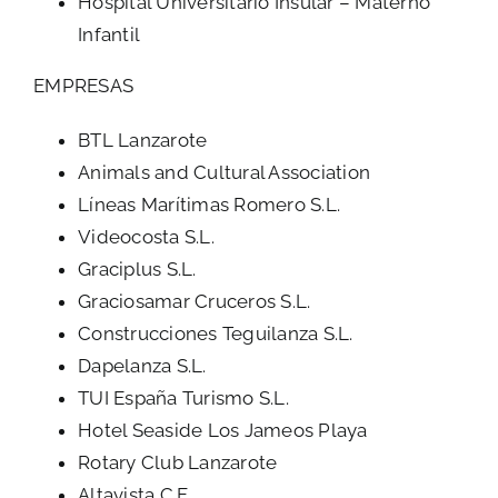
Hospital Universitario Insular – Materno
Infantil
EMPRESAS
BTL Lanzarote
Animals and Cultural Association
Líneas Marítimas Romero S.L.
Videocosta S.L.
Graciplus S.L.
Graciosamar Cruceros S.L.
Construcciones Teguilanza S.L.
Dapelanza S.L.
TUI España Turismo S.L.
Hotel Seaside Los Jameos Playa
Rotary Club Lanzarote
Altavista C.F.