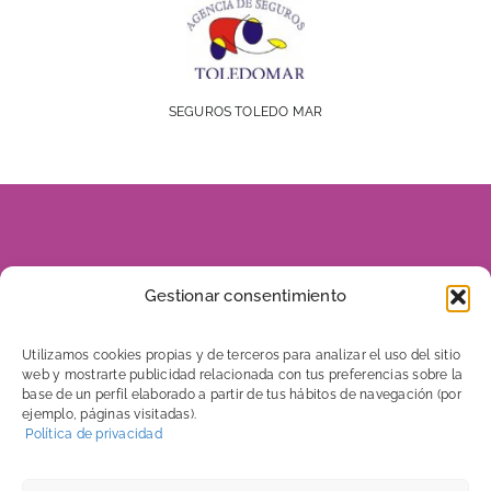
SEGUROS TOLEDO MAR
928 816 960
Gestionar consentimiento
606 656 046
Utilizamos cookies propias y de terceros para analizar el uso del sitio
web y mostrarte publicidad relacionada con tus preferencias sobre la
base de un perfil elaborado a partir de tus hábitos de navegación (por
ejemplo, páginas visitadas).
C/ Tenerife, 7
Política de privacidad
Edificio Mega 5. Local 2