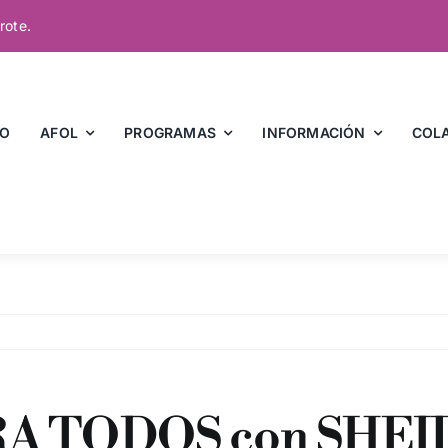
rote.
IO
AFOL
PROGRAMAS
INFORMACIÓN
COL
A TODOS con SHE