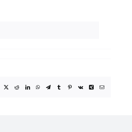
Facebook
Twitter
Reddit
LinkedIn
WhatsApp
Telegram
Tumblr
Pinterest
Vk
Xing
Correo
electrónico