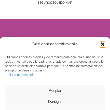
SEGUROS TOLEDO MAR
928 816 960
Gestionar consentimiento
606 656 046
Utilizamos cookies propias y de terceros para analizar el uso del sitio
web y mostrarte publicidad relacionada con tus preferencias sobre la
base de un perfil elaborado a partir de tus hábitos de navegación (por
ejemplo, páginas visitadas).
C/ Tenerife, 7
Política de privacidad
Edificio Mega 5. Local 2
35500 Arrecife – Lanzarote
Aceptar
Denegar