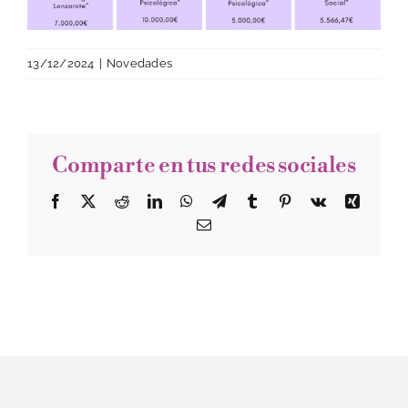
13/12/2024
|
Novedades
Comparte en tus redes sociales
Facebook
Twitter
Reddit
LinkedIn
WhatsApp
Telegram
Tumblr
Pinterest
Vk
Xing
Correo
electrónico