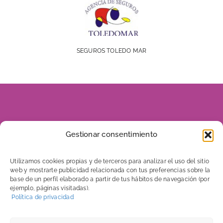
SEGUROS TOLEDO MAR
928 816 960
Gestionar consentimiento
606 656 046
Utilizamos cookies propias y de terceros para analizar el uso del sitio
web y mostrarte publicidad relacionada con tus preferencias sobre la
base de un perfil elaborado a partir de tus hábitos de navegación (por
ejemplo, páginas visitadas).
C/ Tenerife, 7
Política de privacidad
Edificio Mega 5. Local 2