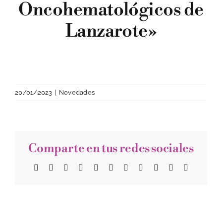
Oncohematológicos de
Lanzarote»
20/01/2023
|
Novedades
Comparte en tus redes sociales
Facebook
Twitter
Reddit
LinkedIn
WhatsApp
Telegram
Tumblr
Pinterest
Vk
Xing
Correo
electrónic