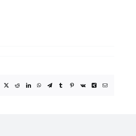
Facebook
Twitter
Reddit
LinkedIn
WhatsApp
Telegram
Tumblr
Pinterest
Vk
Xing
Correo
electrónico