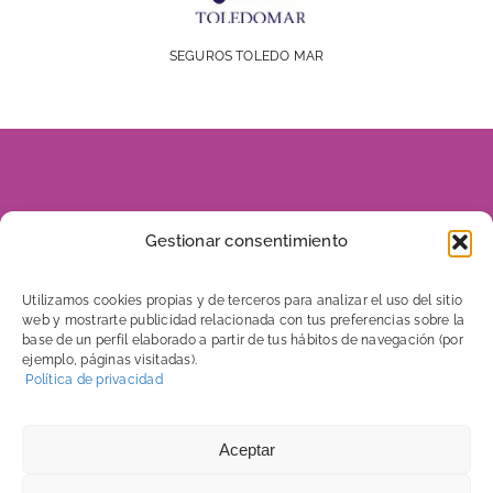
SEGUROS TOLEDO MAR
928 816 960
Gestionar consentimiento
606 656 046
Utilizamos cookies propias y de terceros para analizar el uso del sitio
web y mostrarte publicidad relacionada con tus preferencias sobre la
base de un perfil elaborado a partir de tus hábitos de navegación (por
ejemplo, páginas visitadas).
C/ Tenerife, 7
Política de privacidad
Edificio Mega 5. Local 2
35500 Arrecife – Lanzarote
Aceptar