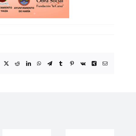
Facebook
Twitter
Reddit
LinkedIn
WhatsApp
Telegram
Tumblr
Pinterest
Vk
Xing
Correo
electrónico