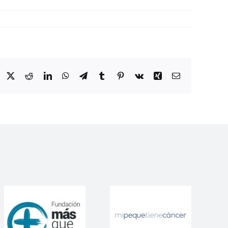
Facebook
Twitter
Reddit
LinkedIn
WhatsApp
Telegram
Tumblr
Pinterest
Vk
Xing
Correo
electrónico