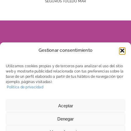
SEGUROS TOLEDO MAR
928 816 960
Gestionar consentimiento
606 656 046
Utilizamos cookies propias y de terceros para analizar el uso del sitio
web y mostrarte publicidad relacionada con tus preferencias sobre la
base de un perfil elaborado a partir de tus hábitos de navegación (por
ejemplo, páginas visitadas).
C/ Tenerife, 7
Política de privacidad
Edificio Mega 5. Local 2
35500 Arrecife – Lanzarote
Aceptar
Denegar