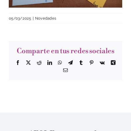
05/03/2025
|
Novedades
Comparte en tus redes sociales
Facebook
Twitter
Reddit
LinkedIn
WhatsApp
Telegram
Tumblr
Pinterest
Vk
Xing
Correo
electrónico