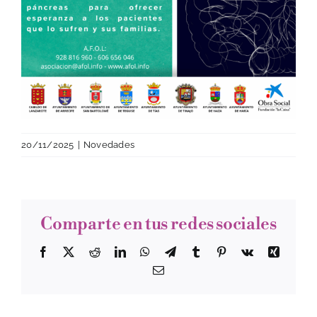
20/11/2025
|
Novedades
Comparte en tus redes sociales
Facebook
Twitter
Reddit
LinkedIn
WhatsApp
Telegram
Tumblr
Pinterest
Vk
Xing
Correo
electrónico