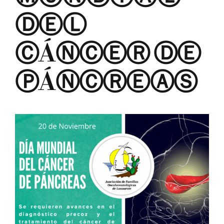
ⒹⒺⓁ
ⒸÁⓃⒸⒺⓇ ⒹⒺ
BUSCAR:
ⓅÁⓃⒸⓇⒺⒶⓈ